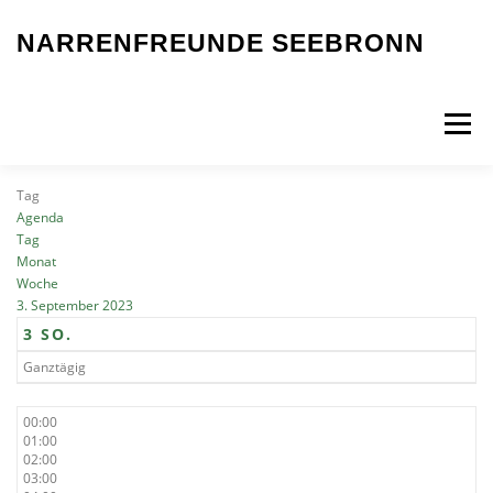
Zum
Inhalt
NARRENFREUNDE SEEBRONN
springen
Menü
Tag
FASNET 2026
UNSERE GRUPPEN
TERMINE
Agenda
Tag
Monat
Woche
GALERIE
CHRONIK
LINKS
3. September 2023
3
SO.
Ganztägig
00:00
01:00
02:00
03:00